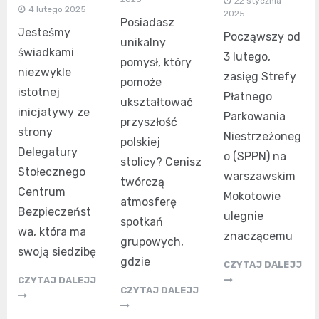
22 stycznia
4 lutego 2025
2025
Posiadasz
Jesteśmy
Począwszy od
unikalny
świadkami
3 lutego,
pomysł, który
niezwykle
zasięg Strefy
pomoże
istotnej
Płatnego
ukształtować
inicjatywy ze
Parkowania
przyszłość
strony
Niestrzeżoneg
polskiej
Delegatury
o (SPPN) na
stolicy? Cenisz
Stołecznego
warszawskim
twórczą
Centrum
Mokotowie
atmosferę
Bezpieczeńst
ulegnie
spotkań
wa, która ma
znaczącemu
grupowych,
swoją siedzibę
gdzie
CZYTAJ DALEJJ
CZYTAJ DALEJJ
CZYTAJ DALEJJ