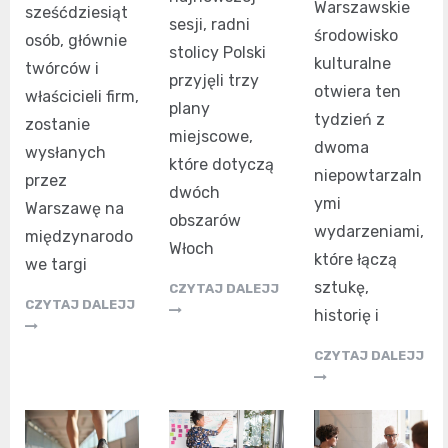
Warszawskie
sześćdziesiąt
sesji, radni
środowisko
osób, głównie
stolicy Polski
kulturalne
twórców i
przyjęli trzy
otwiera ten
właścicieli firm,
plany
tydzień z
zostanie
miejscowe,
dwoma
wysłanych
które dotyczą
niepowtarzaln
przez
dwóch
ymi
Warszawę na
obszarów
wydarzeniami,
międzynarodo
Włoch
które łączą
we targi
sztukę,
CZYTAJ DALEJJ
CZYTAJ DALEJJ
historię i
CZYTAJ DALEJJ