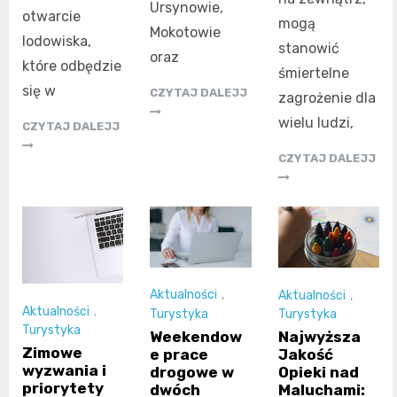
Ursynowie,
otwarcie
mogą
Mokotowie
lodowiska,
stanowić
oraz
które odbędzie
śmiertelne
się w
CZYTAJ DALEJJ
zagrożenie dla
wielu ludzi,
CZYTAJ DALEJJ
CZYTAJ DALEJJ
Aktualności
,
Aktualności
,
Aktualności
,
Turystyka
Turystyka
Turystyka
Weekendow
Najwyższa
Zimowe
e prace
Jakość
wyzwania i
drogowe w
Opieki nad
priorytety
dwóch
Maluchami: