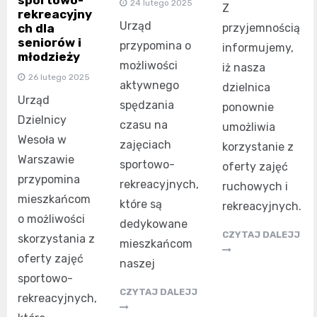
sportowo-
24 lutego 2025
Z
rekreacyjny
Urząd
przyjemnością
ch dla
seniorów i
przypomina o
informujemy,
młodzieży
możliwości
iż nasza
26 lutego 2025
aktywnego
dzielnica
Urząd
spędzania
ponownie
Dzielnicy
czasu na
umożliwia
Wesoła w
zajęciach
korzystanie z
Warszawie
sportowo-
oferty zajęć
przypomina
rekreacyjnych,
ruchowych i
mieszkańcom
które są
rekreacyjnych.
o możliwości
dedykowane
CZYTAJ DALEJJ
skorzystania z
mieszkańcom
oferty zajęć
naszej
sportowo-
CZYTAJ DALEJJ
rekreacyjnych,