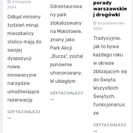
porady
4 listopada
Odrestaurowa
2024
warszawskie
j drogówki
ny park
Odkąd miniony
zlokalizowany
26 października
tydzień minął,
2024
na Mokotowie,
mieszkańcy
Tradycyjnie,
znany jako
stolicy mają do
jak to bywa
Park Akcji
swojej
każdego roku
„Burza”, został
dyspozycji
w okresie
ponownie
nowe,
zbliżającym się
uhonorowany.
innowacyjne
do Święta
W ubiegłym
narzędzie
Wszystkich
umożliwiające
CZYTAJ DALEJJ
Świętych,
rezerwację
funkcjonarius
CZYTAJ DALEJJ
ze
CZYTAJ DALEJJ