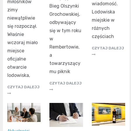
miłośników
wiadomość.
Bieg Olszynki
zimy
Lodowiska
Grochowskiej,
niewątpliwie
miejskie w
odbywający
się rozpoczął.
różnych
się w tym roku
Właśnie
częściach
w
wczoraj miało
Rembertowie,
CZYTAJ DALEJJ
miejsce
a
oficjalne
towarzyszący
otwarcie
mu piknik
lodowiska,
CZYTAJ DALEJJ
CZYTAJ DALEJJ