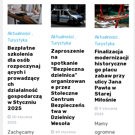
Aktualności
,
Aktualności
,
Aktualności
,
Turystyka
Turystyka
Turystyka
Bezpłatne
Zaproszenie
Finalizacja
szkolenia
na
modernizacji
dla osób
spotkanie
historyczne
rozpoczynaj
"Bezpieczna
go placu
ących i
dzielnica"
zabaw przy
prowadzący
organizowan
ulicy Jana
ch
e przez
Pawła w
działalność
Stołeczne
Starej
gospodarczą
Centrum
Miłośnie
w Styczniu
Bezpieczeńs
2025
9 stycznia
twa w
2025
Dzielnicy
20 stycznia
2025
Wesoła
Mamy
Zachęcamy
ogromne
20 stycznia