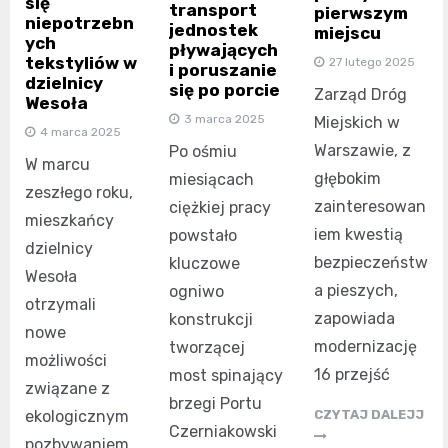
się
transport
pierwszym
niepotrzebn
jednostek
miejscu
ych
pływających
tekstyliów w
27 lutego 2025
i poruszanie
dzielnicy
się po porcie
Zarząd Dróg
Wesoła
3 marca 2025
Miejskich w
4 marca 2025
Warszawie, z
Po ośmiu
W marcu
głębokim
miesiącach
zeszłego roku,
zainteresowan
ciężkiej pracy
mieszkańcy
iem kwestią
powstało
dzielnicy
bezpieczeństw
kluczowe
Wesoła
a pieszych,
ogniwo
otrzymali
zapowiada
konstrukcji
nowe
modernizację
tworzącej
możliwości
16 przejść
most spinający
związane z
brzegi Portu
CZYTAJ DALEJJ
ekologicznym
Czerniakowski
pozbywaniem