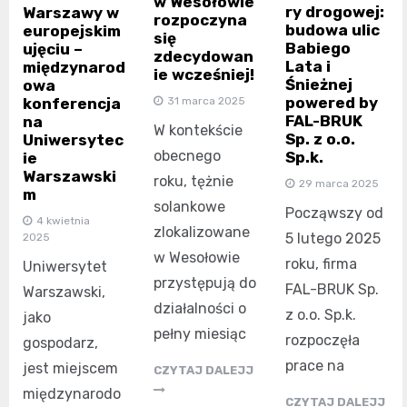
w Wesołowie
ry drogowej:
Warszawy w
rozpoczyna
budowa ulic
europejskim
się
Babiego
ujęciu –
zdecydowan
Lata i
międzynarod
ie wcześniej!
Śnieżnej
owa
powered by
31 marca 2025
konferencja
FAL-BRUK
na
W kontekście
Sp. z o.o.
Uniwersytec
obecnego
Sp.k.
ie
Warszawski
roku, tężnie
29 marca 2025
m
solankowe
Począwszy od
4 kwietnia
zlokalizowane
5 lutego 2025
2025
w Wesołowie
roku, firma
Uniwersytet
przystępują do
FAL-BRUK Sp.
Warszawski,
działalności o
z o.o. Sp.k.
jako
pełny miesiąc
rozpoczęła
gospodarz,
prace na
jest miejscem
CZYTAJ DALEJJ
międzynarodo
CZYTAJ DALEJJ