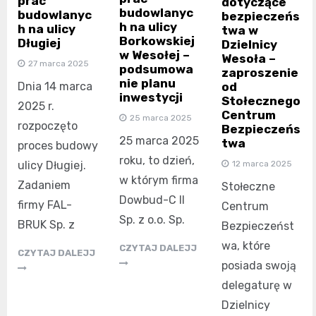
prac
dotyczące
budowlanyc
budowlanyc
bezpieczeńs
h na ulicy
h na ulicy
twa w
Borkowskiej
Długiej
Dzielnicy
w Wesołej –
Wesoła –
27 marca 2025
podsumowa
zaproszenie
nie planu
od
Dnia 14 marca
inwestycji
Stołecznego
2025 r.
Centrum
25 marca 2025
rozpoczęto
Bezpieczeńs
25 marca 2025
twa
proces budowy
roku, to dzień,
12 marca 2025
ulicy Długiej.
w którym firma
Zadaniem
Stołeczne
Dowbud-C II
firmy FAL-
Centrum
Sp. z o.o. Sp.
BRUK Sp. z
Bezpieczeńst
wa, które
CZYTAJ DALEJJ
CZYTAJ DALEJJ
posiada swoją
delegaturę w
Dzielnicy