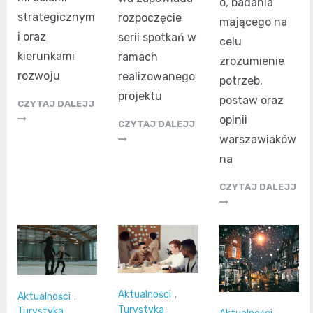
o, badania
strategicznym
rozpoczęcie
mającego na
i oraz
serii spotkań w
celu
kierunkami
ramach
zrozumienie
rozwoju
realizowanego
potrzeb,
projektu
postaw oraz
CZYTAJ DALEJJ
opinii
CZYTAJ DALEJJ
warszawiaków
na
CZYTAJ DALEJJ
Aktualności
,
Aktualności
,
Turystyka
Turystyka