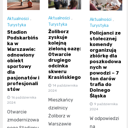
Aktualności
,
Aktualności
,
Aktualności
,
Turystyka
Turystyka
Turystyka
Żoliborz
Stadion
Policjanci ze
zyskuje
Podskarbińs
stołecznej
kolejną
ka w
komendy
zieloną oazę:
Warszawie:
organizują
Otwarcie
odnowiony
zbiórkę dla
drugiego
obiekt
poszkodowa
odcinka
sportowy
nych w
skweru
dla
powodzi – 7
Krasińskiego
pasjonatów i
ton darów
profesjonali
trafia do
14 października
stów
Dolnego
2024
Śląska
16 października
Mieszkańcy
2024
9 października
dzielnicy
2024
Otwarcie
Żoliborz w
W odpowiedzi
zmodernizowa
Warszawie
na
nego Stadionu