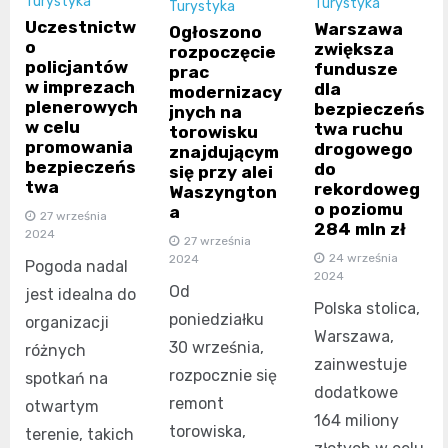
Turystyka
Turystyka
Turystyka
Uczestnictw
Warszawa
Ogłoszono
o
zwiększa
rozpoczęcie
policjantów
fundusze
prac
w imprezach
dla
modernizacy
plenerowych
bezpieczeńs
jnych na
w celu
twa ruchu
torowisku
promowania
drogowego
znajdującym
bezpieczeńs
do
się przy alei
twa
rekordoweg
Waszyngton
o poziomu
a
27 września
284 mln zł
2024
27 września
24 września
2024
Pogoda nadal
2024
Od
jest idealna do
Polska stolica,
poniedziałku
organizacji
Warszawa,
30 września,
różnych
zainwestuje
rozpocznie się
spotkań na
dodatkowe
remont
otwartym
164 miliony
torowiska,
terenie, takich