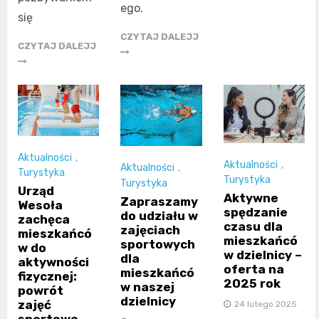
ego.
się
CZYTAJ DALEJJ
CZYTAJ DALEJJ
Aktualności
,
Aktualności
,
Aktualności
,
Turystyka
Turystyka
Turystyka
Urząd
Aktywne
Zapraszamy
Wesoła
spędzanie
do udziału w
zachęca
czasu dla
zajęciach
mieszkańcó
mieszkańcó
sportowych
w do
w dzielnicy –
dla
aktywności
oferta na
mieszkańcó
fizycznej:
2025 rok
w naszej
powrót
dzielnicy
zajęć
24 lutego 2025