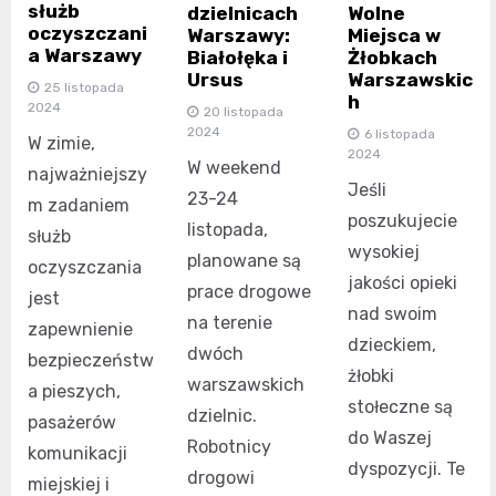
służb
dzielnicach
Wolne
oczyszczani
Warszawy:
Miejsca w
a Warszawy
Białołęka i
Żłobkach
Ursus
Warszawskic
25 listopada
h
2024
20 listopada
2024
6 listopada
W zimie,
2024
W weekend
najważniejszy
Jeśli
23-24
m zadaniem
poszukujecie
listopada,
służb
wysokiej
planowane są
oczyszczania
jakości opieki
prace drogowe
jest
nad swoim
na terenie
zapewnienie
dzieckiem,
dwóch
bezpieczeństw
żłobki
warszawskich
a pieszych,
stołeczne są
dzielnic.
pasażerów
do Waszej
Robotnicy
komunikacji
dyspozycji. Te
drogowi
miejskiej i