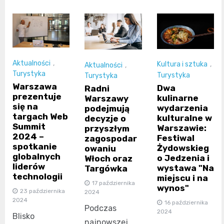
Aktualności
,
Kultura i sztuka
,
Aktualności
,
Turystyka
Turystyka
Turystyka
Warszawa
Dwa
Radni
prezentuje
kulinarne
Warszawy
się na
wydarzenia
podejmują
targach Web
kulturalne w
decyzje o
Summit
Warszawie:
przyszłym
2024 –
Festiwal
zagospodar
spotkanie
Żydowskieg
owaniu
globalnych
o Jedzenia i
Włoch oraz
liderów
wystawa "Na
Targówka
technologii
miejscu i na
17 października
wynos"
23 października
2024
2024
16 października
Podczas
2024
Blisko
najnowszej