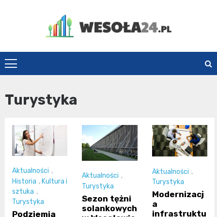
Skip
to
content
Wesoła24.pl
Turystyka
Aktualności
,
Aktualności
,
Aktualności
,
Historia
,
Kultura i
Turystyka
Turystyka
sztuka
,
Modernizacj
Sezon tężni
Turystyka
a
solankowych
infrastruktu
Podziemia