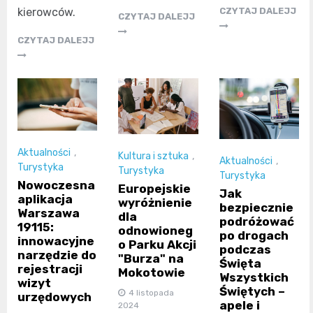
kierowców.
CZYTAJ DALEJJ
CZYTAJ DALEJJ
CZYTAJ DALEJJ
Aktualności
,
Kultura i sztuka
,
Aktualności
,
Turystyka
Turystyka
Turystyka
Nowoczesna
Europejskie
Jak
aplikacja
wyróżnienie
bezpiecznie
Warszawa
dla
podróżować
19115:
odnowioneg
po drogach
innowacyjne
o Parku Akcji
podczas
narzędzie do
"Burza" na
Święta
rejestracji
Mokotowie
Wszystkich
wizyt
Świętych –
4 listopada
urzędowych
apele i
2024