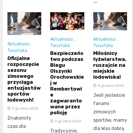
Aktualności
,
Aktualności
,
Aktualności
,
Turystyka
Turystyka
Turystyka
Bezpieczeńs
Miłośnicy
Oficjalne
two podczas
łyżwiarstwa,
rozpoczęcie
Biegu
ruszajcie na
sezonu
Olszynki
miejskie
zimowego
Grochowskie
lodowiska!
przyciąga
j w
4 grudnia 2024
entuzjastów
Rembertowi
sportów
e
Jeśli jesteście
lodowych!
zagwaranto
fanami
wane przez
9 grudnia 2024
zimowych
policję
Znakomity
sportów, mamy
9 grudnia 2024
czas dla
dla Was dobrą
Tradycyjnie,