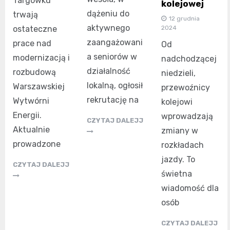
Targówku
kolejowej
dążeniu do
trwają
12 grudnia
aktywnego
2024
ostateczne
zaangażowani
prace nad
Od
a seniorów w
modernizacją i
nadchodzącej
działalność
rozbudową
niedzieli,
lokalną, ogłosił
Warszawskiej
przewoźnicy
rekrutację na
Wytwórni
kolejowi
Energii.
wprowadzają
CZYTAJ DALEJJ
Aktualnie
zmiany w
prowadzone
rozkładach
jazdy. To
CZYTAJ DALEJJ
świetna
wiadomość dla
osób
CZYTAJ DALEJJ