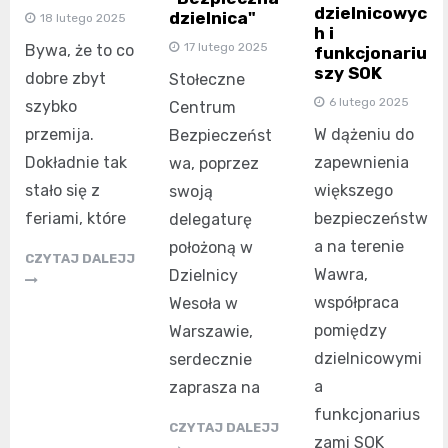
dzielnicowyc
dzielnica"
18 lutego 2025
h i
17 lutego 2025
Bywa, że to co
funkcjonariu
szy SOK
dobre zbyt
Stołeczne
6 lutego 2025
szybko
Centrum
W dążeniu do
przemija.
Bezpieczeńst
zapewnienia
Dokładnie tak
wa, poprzez
większego
stało się z
swoją
bezpieczeństw
feriami, które
delegaturę
a na terenie
położoną w
CZYTAJ DALEJJ
Wawra,
Dzielnicy
współpraca
Wesoła w
pomiędzy
Warszawie,
dzielnicowymi
serdecznie
a
zaprasza na
funkcjonarius
CZYTAJ DALEJJ
zami SOK