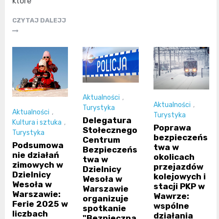
które
CZYTAJ DALEJJ
Aktualności
,
Aktualności
,
Turystyka
Aktualności
,
Turystyka
Delegatura
Kultura i sztuka
,
Poprawa
Stołecznego
Turystyka
bezpieczeńs
Centrum
Podsumowa
twa w
Bezpieczeńs
nie działań
okolicach
twa w
zimowych w
przejazdów
Dzielnicy
Dzielnicy
kolejowych i
Wesoła w
Wesoła w
stacji PKP w
Warszawie
Warszawie:
Wawrze:
organizuje
Ferie 2025 w
wspólne
spotkanie
liczbach
działania
"Bezpieczna