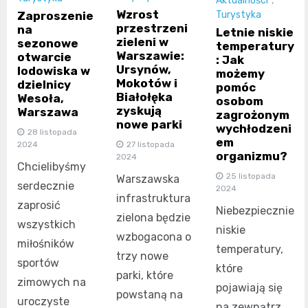
Aktualności
,
Wzrost
Zaproszenie
Turystyka
przestrzeni
na
Letnie niskie
zieleni w
sezonowe
temperatury
Warszawie:
otwarcie
: Jak
Ursynów,
lodowiska w
możemy
Mokotów i
dzielnicy
pomóc
Białołęka
Wesoła,
osobom
zyskują
Warszawa
zagrożonym
nowe parki
wychłodzeni
28 listopada
em
27 listopada
2024
organizmu?
2024
Chcielibyśmy
25 listopada
Warszawska
serdecznie
2024
infrastruktura
zaprosić
Niebezpiecznie
zielona będzie
wszystkich
niskie
wzbogacona o
miłośników
temperatury,
trzy nowe
sportów
które
parki, które
zimowych na
pojawiają się
powstaną na
uroczyste
na zewnątrz,