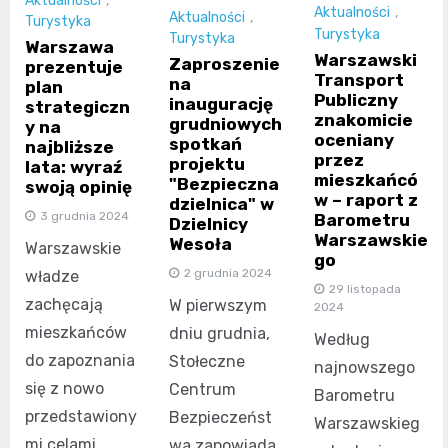
Aktualności
,
Aktualności
,
Aktualności
,
Turystyka
Turystyka
Turystyka
Warszawa
Warszawski
Zaproszenie
prezentuje
Transport
na
plan
Publiczny
inaugurację
strategiczn
znakomicie
grudniowych
y na
oceniany
spotkań
najbliższe
przez
projektu
lata: wyraź
mieszkańcó
"Bezpieczna
swoją opinię
w – raport z
dzielnica" w
3 grudnia 2024
Barometru
Dzielnicy
Warszawskie
Wesoła
Warszawskie
go
2 grudnia 2024
władze
29 listopada
zachęcają
W pierwszym
2024
mieszkańców
dniu grudnia,
Według
do zapoznania
Stołeczne
najnowszego
się z nowo
Centrum
Barometru
przedstawiony
Bezpieczeńst
Warszawskieg
mi celami
wa zapowiada