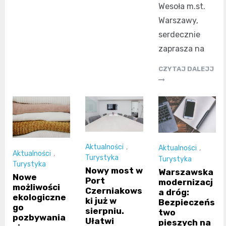
Wesoła m.st.
Warszawy,
serdecznie
zaprasza na
CZYTAJ DALEJJ
Aktualności
,
Aktualności
,
Aktualności
,
Turystyka
Turystyka
Turystyka
Nowy most w
Warszawska
Nowe
Port
modernizacj
możliwości
Czerniakows
a dróg:
ekologiczne
ki już w
Bezpieczeńs
go
sierpniu.
two
pozbywania
Ułatwi
pieszych na