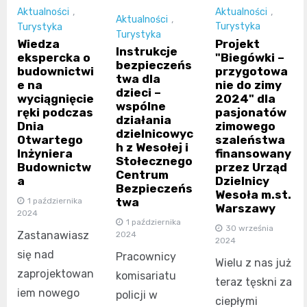
Aktualności
,
Aktualności
,
Aktualności
,
Turystyka
Turystyka
Turystyka
Projekt
Wiedza
Instrukcje
"Biegówki –
ekspercka o
bezpieczeńs
przygotowa
budownictwi
twa dla
nie do zimy
e na
dzieci –
2024" dla
wyciągnięcie
wspólne
pasjonatów
ręki podczas
działania
zimowego
Dnia
dzielnicowyc
szaleństwa
Otwartego
h z Wesołej i
finansowany
Inżyniera
Stołecznego
przez Urząd
Budownictw
Centrum
Dzielnicy
a
Bezpieczeńs
Wesoła m.st.
twa
1 października
Warszawy
2024
1 października
30 września
Zastanawiasz
2024
2024
się nad
Pracownicy
Wielu z nas już
zaprojektowan
komisariatu
teraz tęskni za
iem nowego
policji w
ciepłymi