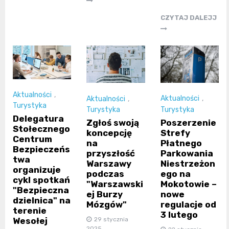
CZYTAJ DALEJJ
Aktualności
,
Aktualności
,
Aktualności
,
Turystyka
Turystyka
Turystyka
Delegatura
Poszerzenie
Zgłoś swoją
Stołecznego
Strefy
koncepcję
Centrum
Płatnego
na
Bezpieczeńs
Parkowania
przyszłość
twa
Niestrzeżon
Warszawy
organizuje
ego na
podczas
cykl spotkań
Mokotowie –
"Warszawski
"Bezpieczna
nowe
ej Burzy
dzielnica" na
regulacje od
Mózgów"
terenie
3 lutego
29 stycznia
Wesołej
2025