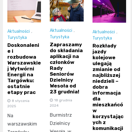
Aktualności
,
Aktualności
,
Aktualności
,
Turystyka
Turystyka
Turystyka
Zapraszamy
Doskonaleni
Rozkłady
do składania
e i
jazdy
aplikacji na
rozbudowa
kolejowe
członków
Warszawskie
ulegają
Rady
j Wytwórni
zmianie od
Seniorów
Energii na
najbliższej
Dzielnicy
Targówku:
niedzieli –
Wesoła od
ostatnie
dobra
23 grudnia!
etapy prac
informacja
dla
18 grudnia
8 stycznia
mieszkańcó
2024
2025
w
Burmistrz
Na
korzystając
ych z
Dzielnicy
warszawskim
komunikacji
Wesoła, w