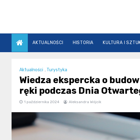
Skip
to
content
AKTUALNOŚCI
HISTORIA
KULTURA I SZTU
Aktualności
,
Turystyka
Wiedza ekspercka o budow
ręki podczas Dnia Otwart
1 października 2024
Aleksandra Wójcik