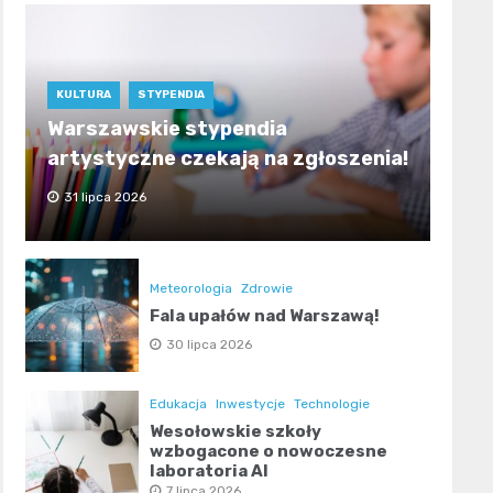
KULTURA
STYPENDIA
Warszawskie stypendia
artystyczne czekają na zgłoszenia!
31 lipca 2026
Meteorologia
Zdrowie
Fala upałów nad Warszawą!
30 lipca 2026
Edukacja
Inwestycje
Technologie
Wesołowskie szkoły
wzbogacone o nowoczesne
laboratoria AI
7 lipca 2026