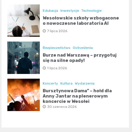
Edukacja
Inwestycje
Technologie
Wesołowskie szkoły wzbogacone
o nowoczesne laboratoria AI
7 lipca 2026
Bezpieczeństwo
Ostrzeżenia
Burze nad Warszawą – przygotuj
się na silne opady!
1 lipca 2026
Koncerty
Kultura
Wydarzenia
Bursztynowa Dama” – hołd dla
Anny Jantar na plenerowym
koncercie w Wesołej
30 czerwca 2026