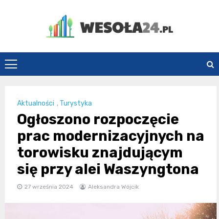
Skip
to
content
Wesoła24.pl
Aktualności
,
Turystyka
Ogłoszono rozpoczęcie
prac modernizacyjnych na
torowisku znajdującym
się przy alei Waszyngtona
27 września 2024
Aleksandra Wójcik