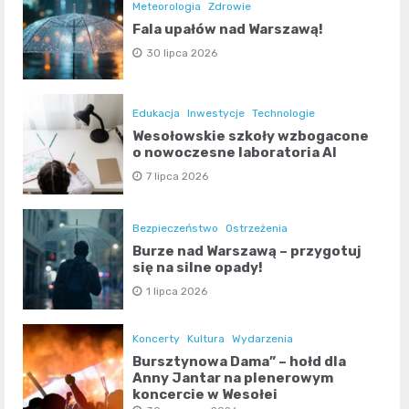
Meteorologia
Zdrowie
Fala upałów nad Warszawą!
30 lipca 2026
Edukacja
Inwestycje
Technologie
Wesołowskie szkoły wzbogacone
o nowoczesne laboratoria AI
7 lipca 2026
Bezpieczeństwo
Ostrzeżenia
Burze nad Warszawą – przygotuj
się na silne opady!
1 lipca 2026
Koncerty
Kultura
Wydarzenia
Bursztynowa Dama” – hołd dla
Anny Jantar na plenerowym
koncercie w Wesołej