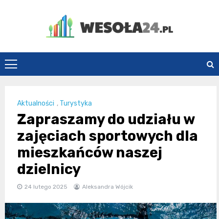
Skip
to
content
Wesoła24.pl
Aktualności
,
Turystyka
Zapraszamy do udziału w
zajęciach sportowych dla
mieszkańców naszej
dzielnicy
24 lutego 2025
Aleksandra Wójcik