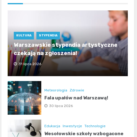
KULTURA
STYPENDIA
Warszawskie stypendia artystyczne
czekają na zgłoszenia!
31 lipca 2026
Meteorologia
Zdrowie
Fala upałów nad Warszawą!
30 lipca 2026
Edukacja
Inwestycje
Technologie
Wesołowskie szkoły wzbogacone