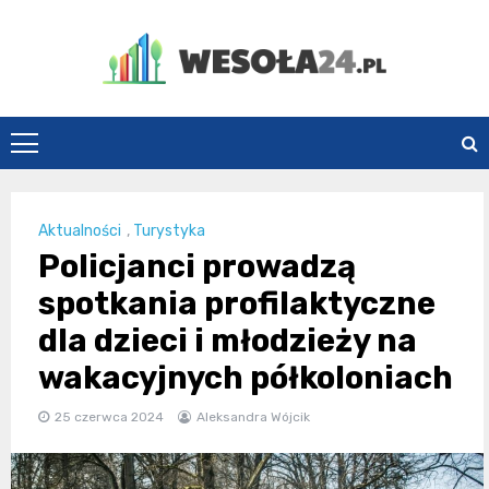
Skip
to
content
Wesoła24.pl
Aktualności
,
Turystyka
Policjanci prowadzą
spotkania profilaktyczne
dla dzieci i młodzieży na
wakacyjnych półkoloniach
25 czerwca 2024
Aleksandra Wójcik