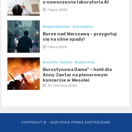
o nowoczesne laboratoria AI
7 lipca 2026
Bezpieczeństwo
Ostrzeżenia
Burze nad Warszawą – przygotuj
się na silne opady!
1 lipca 2026
Koncerty
Kultura
Wydarzenia
Bursztynowa Dama” – hołd dla
Anny Jantar na plenerowym
koncercie w Wesołej
30 czerwca 2026
COPYRIGHT © - WSZYSTKIE PRAWA ZASTRZEŻONE