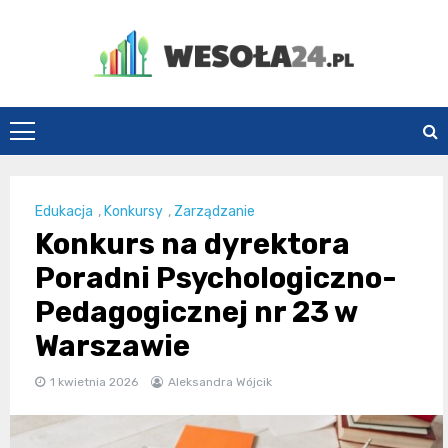
Skip
to
content
Wesoła24.pl
Edukacja
,
Konkursy
,
Zarządzanie
Konkurs na dyrektora
Poradni Psychologiczno-
Pedagogicznej nr 23 w
Warszawie
1 kwietnia 2026
Aleksandra Wójcik