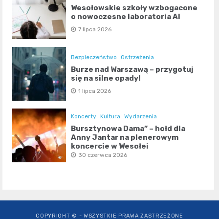
Wesołowskie szkoły wzbogacone
o nowoczesne laboratoria AI
7 lipca 2026
Bezpieczeństwo
Ostrzeżenia
Burze nad Warszawą – przygotuj
się na silne opady!
1 lipca 2026
Koncerty
Kultura
Wydarzenia
Bursztynowa Dama” – hołd dla
Anny Jantar na plenerowym
koncercie w Wesołej
30 czerwca 2026
COPYRIGHT © - WSZYSTKIE PRAWA ZASTRZEŻONE