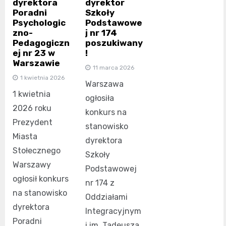
dyrektora
dyrektor
Poradni
Szkoły
Psychologic
Podstawowe
zno-
j nr 174
Pedagogiczn
poszukiwany
ej nr 23 w
!
Warszawie
11 marca 2026
1 kwietnia 2026
Warszawa
1 kwietnia
ogłosiła
2026 roku
konkurs na
Prezydent
stanowisko
Miasta
dyrektora
Stołecznego
Szkoły
Warszawy
Podstawowej
ogłosił konkurs
nr 174 z
na stanowisko
Oddziałami
dyrektora
Integracyjnym
Poradni
i im. Tadeusza