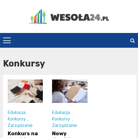
Skip
to
content
Wesoła24.pl
Konkursy
Edukacja
,
Edukacja
,
Konkursy
,
Konkursy
,
Zarządzanie
Zarządzanie
Konkurs na
Nowy