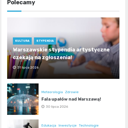
Polecamy
KULTURA
STYPENDIA
Warszawskie stypendia artystyczne
czekają na zgłoszenia!
31 lipca 2026
Meteorologia
Zdrowie
Fala upałów nad Warszawą!
30 lipca 2026
Edukacja
Inwestycje
Technologie