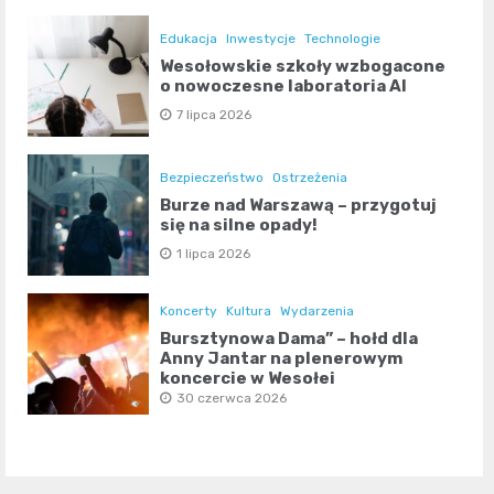
Edukacja
Inwestycje
Technologie
Wesołowskie szkoły wzbogacone
o nowoczesne laboratoria AI
7 lipca 2026
Bezpieczeństwo
Ostrzeżenia
Burze nad Warszawą – przygotuj
się na silne opady!
1 lipca 2026
Koncerty
Kultura
Wydarzenia
Bursztynowa Dama” – hołd dla
Anny Jantar na plenerowym
koncercie w Wesołej
30 czerwca 2026