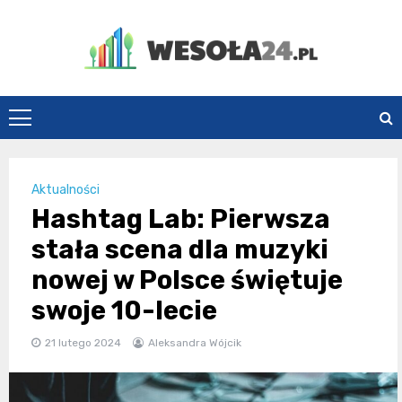
Skip
to
content
Wesoła24.pl
Aktualności
Hashtag Lab: Pierwsza
stała scena dla muzyki
nowej w Polsce świętuje
swoje 10-lecie
21 lutego 2024
Aleksandra Wójcik