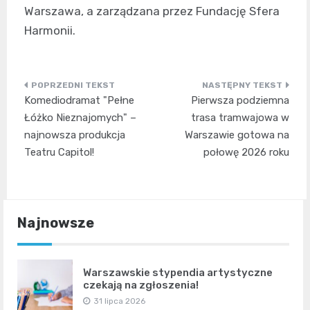
Warszawa, a zarządzana przez Fundację Sfera
Harmonii.
Nawigacja
Komediodramat "Pełne
Pierwsza podziemna
wpisu
Łóżko Nieznajomych" –
trasa tramwajowa w
najnowsza produkcja
Warszawie gotowa na
Teatru Capitol!
połowę 2026 roku
Najnowsze
Warszawskie stypendia artystyczne
czekają na zgłoszenia!
31 lipca 2026