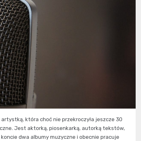
artystką, która choć nie przekroczyła jeszcze 30
czne. Jest aktorką, piosenkarką, autorką tekstów,
 koncie dwa albumy muzyczne i obecnie pracuje