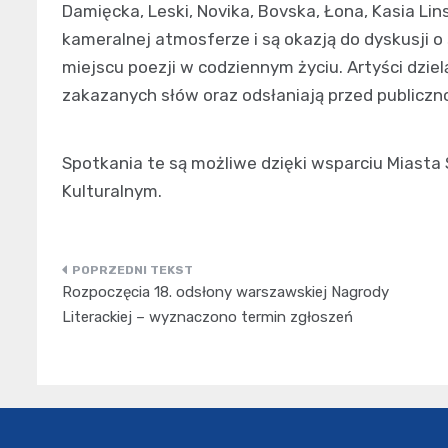
Damięcka, Leski, Novika, Bovska, Łona, Kasia Lin
kameralnej atmosferze i są okazją do dyskusji o
miejscu poezji w codziennym życiu. Artyści dzie
zakazanych słów oraz odsłaniają przed publicz
Spotkania te są możliwe dzięki wsparciu Miast
Kulturalnym.
Nawigacja
Rozpoczęcia 18. odsłony warszawskiej Nagrody
wpisu
Literackiej – wyznaczono termin zgłoszeń