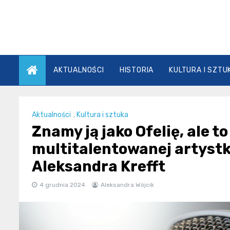
Skip
to
content
AKTUALNOŚCI
HISTORIA
KULTURA I SZTU
Aktualności
,
Kultura i sztuka
Znamy ją jako Ofelię, ale t
multitalentowanej artystki
Aleksandra Krefft
4 grudnia 2024
Aleksandra Wójcik