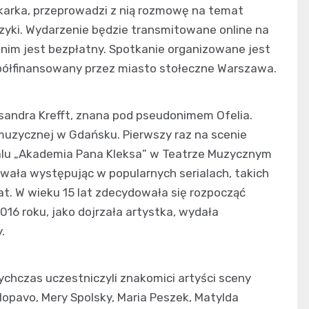
ikarka, przeprowadzi z nią rozmowę na temat
yki. Wydarzenie będzie transmitowane online na
nim jest bezpłatny. Spotkanie organizowane jest
spółfinansowany przez miasto stołeczne Warszawa.
sandra Krefft, znana pod pseudonimem Ofelia.
uzycznej w Gdańsku. Pierwszy raz na scenie
calu „Akademia Pana Kleksa” w Teatrze Muzycznym
wała występując w popularnych serialach, takich
 lat. W wieku 15 lat zdecydowała się rozpocząć
16 roku, jako dojrzała artystka, wydała
.
ychczas uczestniczyli znakomici artyści sceny
blopavo, Mery Spolsky, Maria Peszek, Matylda