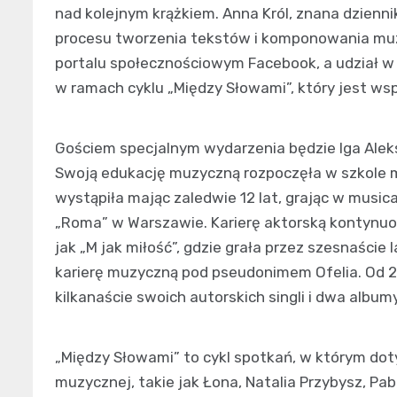
nad kolejnym krążkiem. Anna Król, znana dzienn
procesu tworzenia tekstów i komponowania muz
portalu społecznościowym Facebook, a udział w 
w ramach cyklu „Między Słowami”, który jest w
Gościem specjalnym wydarzenia będzie Iga Alek
Swoją edukację muzyczną rozpoczęła w szkole m
wystąpiła mając zaledwie 12 lat, grając w musi
„Roma” w Warszawie. Karierę aktorską kontynuo
jak „M jak miłość”, gdzie grała przez szesnaście
karierę muzyczną pod pseudonimem Ofelia. Od 20
kilkanaście swoich autorskich singli i dwa albumy
„Między Słowami” to cykl spotkań, w którym dot
muzycznej, takie jak Łona, Natalia Przybysz, Pa