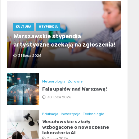
KULTURA
STYPENDIA
Warszawskie stypendia
artystyczne czekają na zgłoszenia!
31 lipca 2026
Meteorologia
Zdrowie
Fala upałów nad Warszawą!
30 lipca 2026
Edukacja
Inwestycje
Technologie
Wesołowskie szkoły
wzbogacone o nowoczesne
laboratoria AI
7 lipca 2026