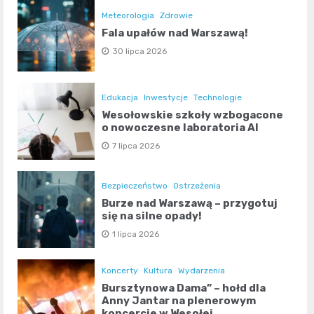
Meteorologia
Zdrowie
Fala upałów nad Warszawą!
30 lipca 2026
Edukacja
Inwestycje
Technologie
Wesołowskie szkoły wzbogacone
o nowoczesne laboratoria AI
7 lipca 2026
Bezpieczeństwo
Ostrzeżenia
Burze nad Warszawą – przygotuj
się na silne opady!
1 lipca 2026
Koncerty
Kultura
Wydarzenia
Bursztynowa Dama” – hołd dla
Anny Jantar na plenerowym
koncercie w Wesołej