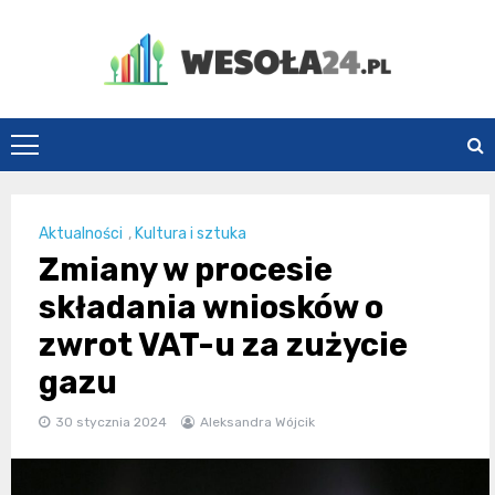
Skip
to
content
Wesoła24.pl
Aktualności
,
Kultura i sztuka
Zmiany w procesie
składania wniosków o
zwrot VAT-u za zużycie
gazu
30 stycznia 2024
Aleksandra Wójcik