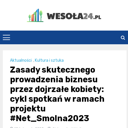
Skip
to
content
Wesoła24.pl
Aktualności
,
Kultura i sztuka
Zasady skutecznego
prowadzenia biznesu
przez dojrzałe kobiety:
cykl spotkań w ramach
projektu
#Net_Smolna2023