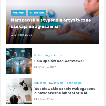
KULTURA
STYPENDIA
Warszawskie stypendia artystyczne
czekają na zgłoszenia!
31 lipca 2026
Meteorologia
Zdrowie
Fala upałów nad Warszawą!
30 lipca 2026
Edukacja
Inwestycje
Technologie
Wesołowskie szkoły wzbogacone
o nowoczesne laboratoria AI
7 lipca 2026