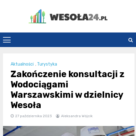
Skip
to
content
Wesoła24.pl
Aktualności
,
Turystyka
Zakończenie konsultacji z
Wodociągami
Warszawskimi w dzielnicy
Wesoła
27 października 2023
Aleksandra Wójcik