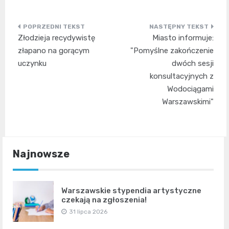
Nawigacja
Złodzieja recydywistę
Miasto informuje:
wpisu
złapano na gorącym
"Pomyślne zakończenie
uczynku
dwóch sesji
konsultacyjnych z
Wodociągami
Warszawskimi"
Najnowsze
Warszawskie stypendia artystyczne
czekają na zgłoszenia!
31 lipca 2026