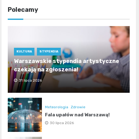
Polecamy
KULTURA
STYPENDIA
Warszawskie stypendia artystyczne
czekają na zgłoszenia!
31 lipca 2026
Meteorologia
Zdrowie
Fala upałów nad Warszawą!
30 lipca 2026