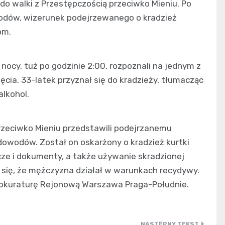
u do walki z Przestępczością przeciwko Mieniu. Po
wodów, wizerunek podejrzewanego o kradzież
om.
nocy, tuż po godzinie 2:00, rozpoznali na jednym z
ia. 33-latek przyznał się do kradzieży, tłumacząc
alkohol.
przeciwko Mieniu przedstawili podejrzanemu
owodów. Został on oskarżony o kradzież kurtki
icze i dokumenty, a także używanie skradzionej
 się, że mężczyzna działał w warunkach recydywy.
rokuraturę Rejonową Warszawa Praga-Południe.