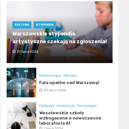
KULTURA
STYPENDIA
Warszawskie stypendia
artystyczne czekają na zgłoszenia!
31 lipca 2026
Meteorologia
Zdrowie
Fala upałów nad Warszawą!
30 lipca 2026
Edukacja
Inwestycje
Technologie
Wesołowskie szkoły
wzbogacone o nowoczesne
laboratoria AI
7 lipca 2026