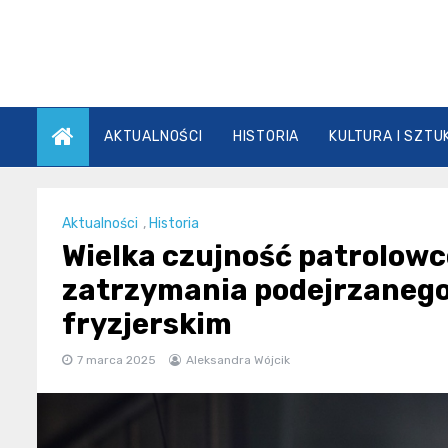
Skip
to
content
AKTUALNOŚCI
HISTORIA
KULTURA I SZTU
Aktualności
,
Historia
Wielka czujność patrolow
zatrzymania podejrzanego 
fryzjerskim
7 marca 2025
Aleksandra Wójcik