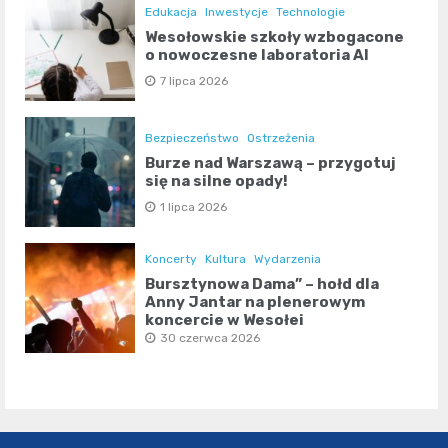
Edukacja
Inwestycje
Technologie
Wesołowskie szkoły wzbogacone
o nowoczesne laboratoria AI
7 lipca 2026
Bezpieczeństwo
Ostrzeżenia
Burze nad Warszawą – przygotuj
się na silne opady!
1 lipca 2026
Koncerty
Kultura
Wydarzenia
Bursztynowa Dama” – hołd dla
Anny Jantar na plenerowym
koncercie w Wesołej
30 czerwca 2026