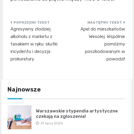
Nawigacja
Agresywny złodziej
Apel do mieszkańców
wpisu
alkoholu z marketu z
Wesołej: Wspólnie
tasakiem w ręku: skutki
pomóżmy
incydentu i decyzja
poszkodowanym w
prokuratury
powodzi!
Najnowsze
Warszawskie stypendia artystyczne
czekają na zgłoszenia!
31 lipca 2026