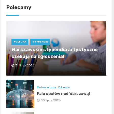
Polecamy
KULTURA
STYPENDIA
Warszawskie stypendia artystyczne
czekają na zgłoszenia!
31 lipca 2026
Meteorologia
Zdrowie
Fala upałów nad Warszawą!
30 lipca 2026