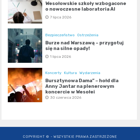
Wesołowskie szkoły wzbogacone
o nowoczesne laboratoria AI
7 lipca 2026
Bezpieczeństwo
Ostrzeżenia
Burze nad Warszawą – przygotuj
się na silne opady!
1 lipca 2026
Koncerty
Kultura
Wydarzenia
Bursztynowa Dama” – hołd dla
Anny Jantar na plenerowym
koncercie w Wesołej
30 czerwca 2026
COPYRIGHT © - WSZYSTKIE PRAWA ZASTRZEŻONE