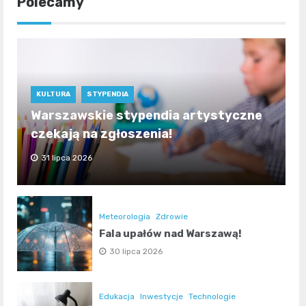
Polecamy
KULTURA
STYPENDIA
Warszawskie stypendia artystyczne
czekają na zgłoszenia!
31 lipca 2026
Meteorologia
Zdrowie
Fala upałów nad Warszawą!
30 lipca 2026
Edukacja
Inwestycje
Technologie