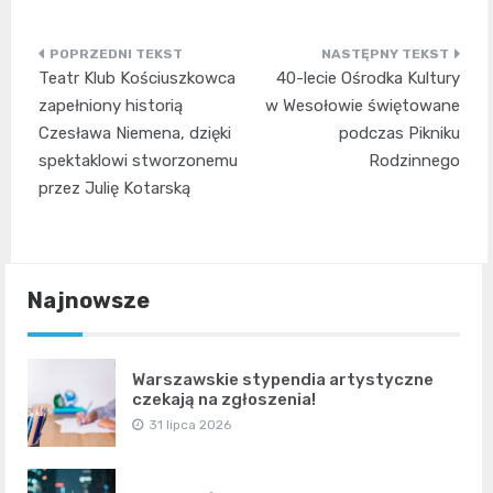
Nawigacja
Teatr Klub Kościuszkowca
40-lecie Ośrodka Kultury
wpisu
zapełniony historią
w Wesołowie świętowane
Czesława Niemena, dzięki
podczas Pikniku
spektaklowi stworzonemu
Rodzinnego
przez Julię Kotarską
Najnowsze
Warszawskie stypendia artystyczne
czekają na zgłoszenia!
31 lipca 2026