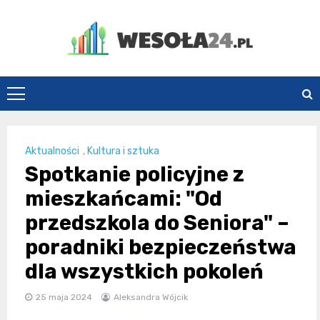
Skip
to
content
Wesoła24.pl
Aktualności
,
Kultura i sztuka
Spotkanie policyjne z
mieszkańcami: "Od
przedszkola do Seniora" –
poradniki bezpieczeństwa
dla wszystkich pokoleń
25 maja 2024
Aleksandra Wójcik