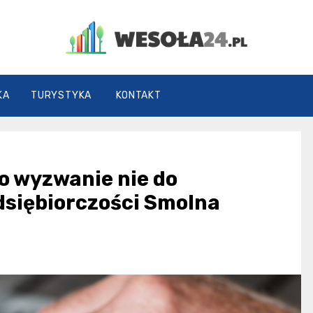
Wesoła24.pl
KA
TURYSTYKA
KONTAKT
to wyzwanie nie do
siębiorczości Smolna