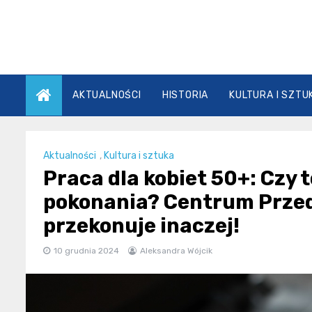
Skip
to
content
AKTUALNOŚCI
HISTORIA
KULTURA I SZTU
Aktualności
,
Kultura i sztuka
Praca dla kobiet 50+: Czy 
pokonania? Centrum Przed
przekonuje inaczej!
10 grudnia 2024
Aleksandra Wójcik