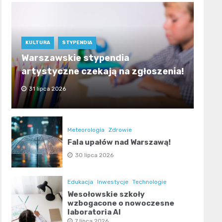
KULTURA
STYPENDIA
Warszawskie stypendia
artystyczne czekają na zgłoszenia!
31 lipca 2026
Meteorologia
Zdrowie
Fala upałów nad Warszawą!
30 lipca 2026
Edukacja
Inwestycje
Technologie
Wesołowskie szkoły
wzbogacone o nowoczesne
laboratoria AI
7 lipca 2026