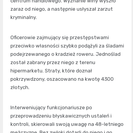
centrum handlowego. Wyznanie winy wyszło
zaraz od niego, a następnie usłyszał zarzut
kryminalny.
Oficerowie zajmujący się przestępstwami
przeciwko własności szybko podążyli za śladami
podejrzewanego o kradzież roweru. Jednoślad
został zabrany przez niego z terenu
hipermarketu. Straty, które doznał
pokrzywdzony, oszacowano na kwotę 4300
złotych.
Interweniujący funkcjonariusze po
przeprowadzeniu błyskawicznych ustaleń i
kontroli, skierowali swoją uwagę na 48-letniego
mężczyznę. Bez zwłoki dotarli do niego i go