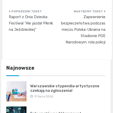
Nawigacja
Raport z Dnia Dziecka:
Zapewnienie
wpisu
Festiwal "Ale jazda! Piknik
bezpieczeństwa podczas
na Jeździeckiej"
meczu Polska-Ukraina na
Stadionie PGE
Narodowym: rola policji
Najnowsze
Warszawskie stypendia artystyczne
czekają na zgłoszenia!
31 lipca 2026