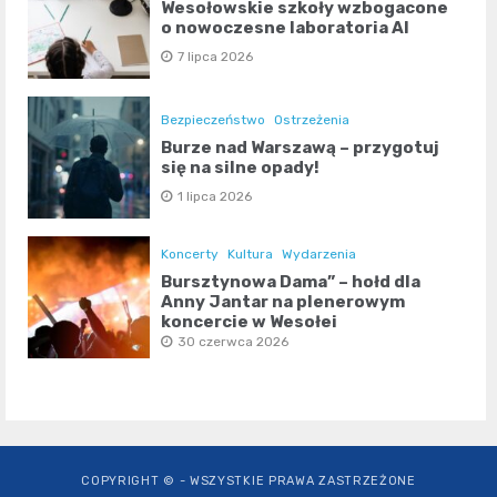
Wesołowskie szkoły wzbogacone
o nowoczesne laboratoria AI
7 lipca 2026
Bezpieczeństwo
Ostrzeżenia
Burze nad Warszawą – przygotuj
się na silne opady!
1 lipca 2026
Koncerty
Kultura
Wydarzenia
Bursztynowa Dama” – hołd dla
Anny Jantar na plenerowym
koncercie w Wesołej
30 czerwca 2026
COPYRIGHT © - WSZYSTKIE PRAWA ZASTRZEŻONE