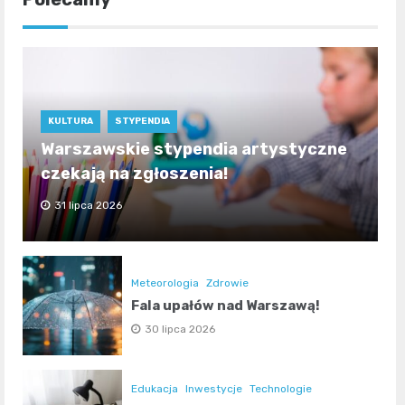
KULTURA
STYPENDIA
Warszawskie stypendia artystyczne
czekają na zgłoszenia!
31 lipca 2026
Meteorologia
Zdrowie
Fala upałów nad Warszawą!
30 lipca 2026
Edukacja
Inwestycje
Technologie