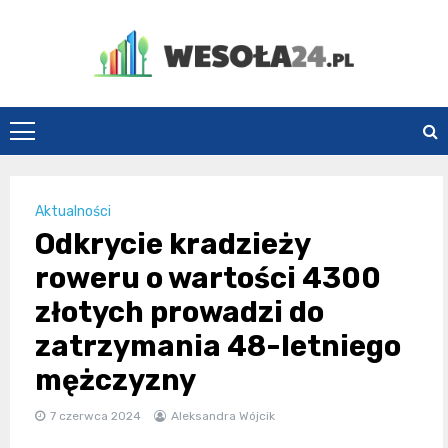
Skip
to
content
Wesoła24.pl
Aktualności
Odkrycie kradzieży
roweru o wartości 4300
złotych prowadzi do
zatrzymania 48-letniego
mężczyzny
7 czerwca 2024
Aleksandra Wójcik