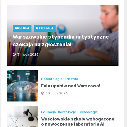
KULTURA
STYPENDIA
Warszawskie stypendia artystyczne
czekają na zgłoszenia!
31 lipca 2026
Meteorologia
Zdrowie
Fala upałów nad Warszawą!
30 lipca 2026
Edukacja
Inwestycje
Technologie
Wesołowskie szkoły wzbogacone
o nowoczesne laboratoria AI