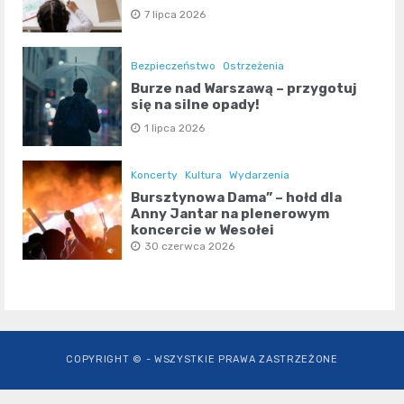
7 lipca 2026
Bezpieczeństwo
Ostrzeżenia
Burze nad Warszawą – przygotuj
się na silne opady!
1 lipca 2026
Koncerty
Kultura
Wydarzenia
Bursztynowa Dama” – hołd dla
Anny Jantar na plenerowym
koncercie w Wesołej
30 czerwca 2026
COPYRIGHT © - WSZYSTKIE PRAWA ZASTRZEŻONE