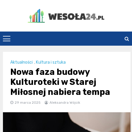
Skip
to
content
Wesoła24.pl
Aktualności
,
Kultura i sztuka
Nowa faza budowy
Kulturoteki w Starej
Miłosnej nabiera tempa
29 marca 2025
Aleksandra Wójcik