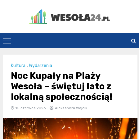
Skip
to
content
Wesoła24.pl
Kultura
,
Wydarzenia
Noc Kupały na Plaży
Wesoła – świętuj lato z
lokalną społecznością!
15 czerwca 2026
Aleksandra Wójcik