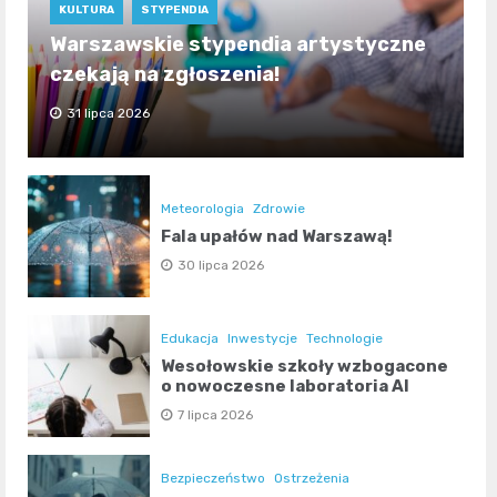
KULTURA
STYPENDIA
Warszawskie stypendia artystyczne
czekają na zgłoszenia!
31 lipca 2026
Meteorologia
Zdrowie
Fala upałów nad Warszawą!
30 lipca 2026
Edukacja
Inwestycje
Technologie
Wesołowskie szkoły wzbogacone
o nowoczesne laboratoria AI
7 lipca 2026
Bezpieczeństwo
Ostrzeżenia