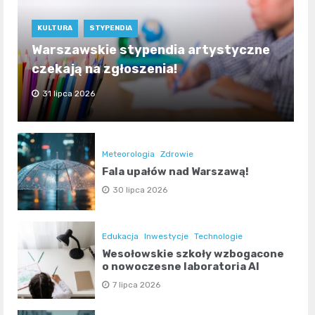
KULTURA
STYPENDIA
Warszawskie stypendia artystyczne
czekają na zgłoszenia!
31 lipca 2026
Meteorologia
Zdrowie
Fala upałów nad Warszawą!
30 lipca 2026
Edukacja
Inwestycje
Technologie
Wesołowskie szkoły wzbogacone
o nowoczesne laboratoria AI
7 lipca 2026