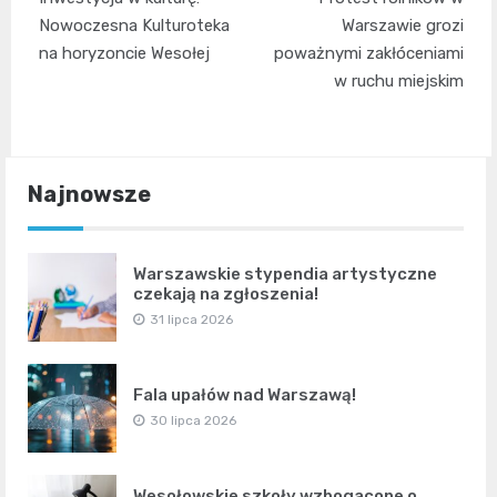
wpisu
Nowoczesna Kulturoteka
Warszawie grozi
na horyzoncie Wesołej
poważnymi zakłóceniami
w ruchu miejskim
Najnowsze
Warszawskie stypendia artystyczne
czekają na zgłoszenia!
31 lipca 2026
Fala upałów nad Warszawą!
30 lipca 2026
Wesołowskie szkoły wzbogacone o