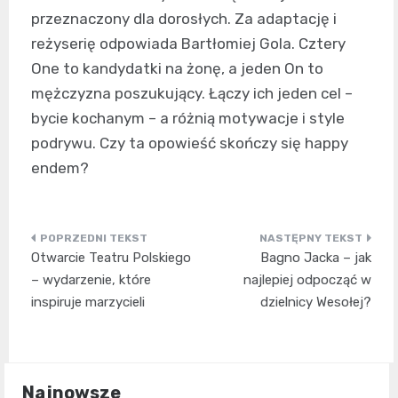
przeznaczony dla dorosłych. Za adaptację i
reżyserię odpowiada Bartłomiej Gola. Cztery
One to kandydatki na żonę, a jeden On to
mężczyzna poszukujący. Łączy ich jeden cel –
bycie kochanym – a różnią motywacje i style
podrywu. Czy ta opowieść skończy się happy
endem?
Nawigacja
Otwarcie Teatru Polskiego
Bagno Jacka – jak
wpisu
– wydarzenie, które
najlepiej odpocząć w
inspiruje marzycieli
dzielnicy Wesołej?
Najnowsze