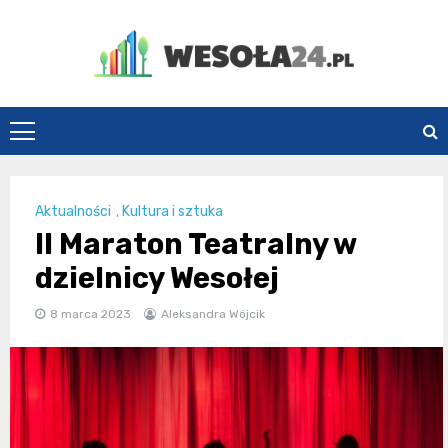
Skip
to
content
Wesoła24.pl
Aktualności
,
Kultura i sztuka
II Maraton Teatralny w
dzielnicy Wesołej
8 marca 2023
Aleksandra Wójcik