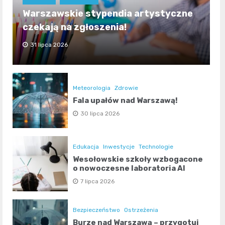
Warszawskie stypendia artystyczne
czekają na zgłoszenia!
31 lipca 2026
Meteorologia
Zdrowie
Fala upałów nad Warszawą!
30 lipca 2026
Edukacja
Inwestycje
Technologie
Wesołowskie szkoły wzbogacone
o nowoczesne laboratoria AI
7 lipca 2026
Bezpieczeństwo
Ostrzeżenia
Burze nad Warszawą – przygotuj