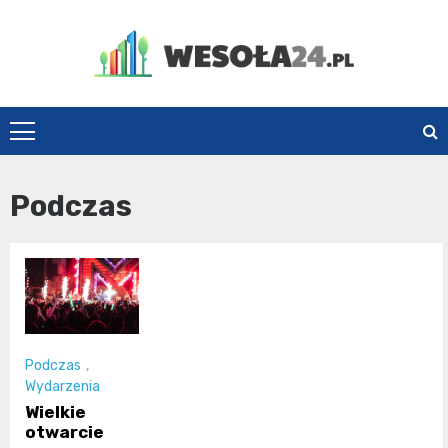
Skip
to
content
Wesoła24.pl
Podczas
Podczas
,
Wydarzenia
Wielkie
otwarcie