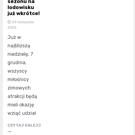
sezonu na
lodowisku
już wkrótce!
29 listopada
2025
Już w
najbliższą
niedzielę, 7
grudnia,
wszyscy
miłośnicy
zimowych
atrakcji będą
mieli okazję
wziąć udział
CZYTAJ DALEJJ