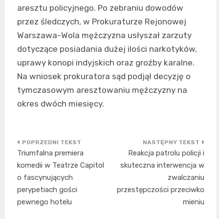
aresztu policyjnego. Po zebraniu dowodów
przez śledczych, w Prokuraturze Rejonowej
Warszawa-Wola mężczyzna usłyszał zarzuty
dotyczące posiadania dużej ilości narkotyków,
uprawy konopi indyjskich oraz groźby karalne.
Na wniosek prokuratora sąd podjął decyzję o
tymczasowym aresztowaniu mężczyzny na
okres dwóch miesięcy.
Nawigacja
Triumfalna premiera
Reakcja patrolu policji i
wpisu
komedii w Teatrze Capitol
skuteczna interwencja w
o fascynujących
zwalczaniu
perypetiach gości
przestępczości przeciwko
pewnego hotelu
mieniu