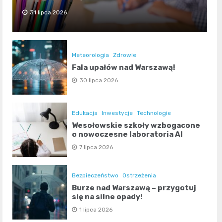
31 lipca 2026
Meteorologia
Zdrowie
Fala upałów nad Warszawą!
30 lipca 2026
Edukacja
Inwestycje
Technologie
Wesołowskie szkoły wzbogacone
o nowoczesne laboratoria AI
7 lipca 2026
Bezpieczeństwo
Ostrzeżenia
Burze nad Warszawą – przygotuj
się na silne opady!
1 lipca 2026