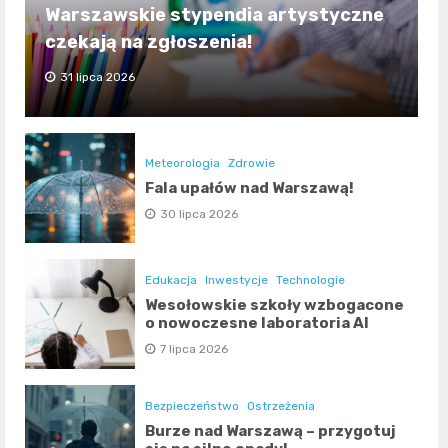
Warszawskie stypendia artystyczne
czekają na zgłoszenia!
31 lipca 2026
Meteorologia
Zdrowie
Fala upałów nad Warszawą!
30 lipca 2026
Edukacja
Inwestycje
Technologie
Wesołowskie szkoły wzbogacone
o nowoczesne laboratoria AI
7 lipca 2026
Bezpieczeństwo
Ostrzeżenia
Burze nad Warszawą – przygotuj